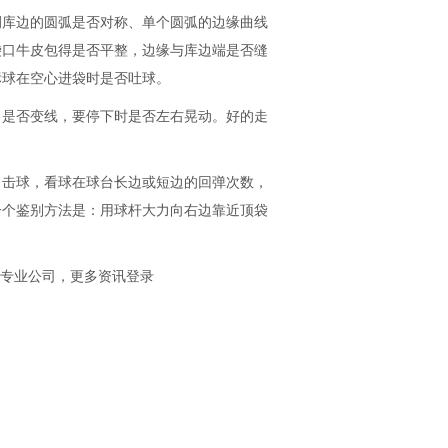
侧库边的圆弧是否对称、单个圆弧的边缘曲线
袋口牛皮包得是否平整，边缘与库边端是否缝
标球在空心进袋时是否吐球。
，是否变线，要停下时是否左右晃动。好的走
力击球，看球在球台长边或短边的回弹次数，
一个鉴别方法是：用球杆大力向右边靠近顶袋
的专业公司，更多资讯登录