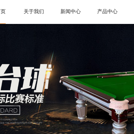
首页
关于我们
新闻中心
产品中心