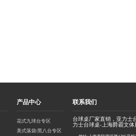
产品中心
联系我们
台球桌厂家直销，亚力士
花式九球台专区
力士台球桌-上海爵霸文体
美式落袋/黑八台专区