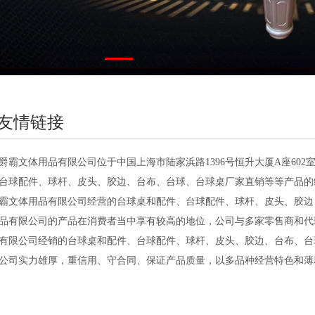
友情链接
爵霸文体用品有限公司位于中国上海市陆家浜路1396号恒升大厦A座60
台球配件、球杆、皮头、胶边、台布、台球、台球桌厂家直销等等产品的
霸文体用品有限公司经营的台球桌和配件、台球配件、球杆、皮头、胶边
品有限公司的产品在消费者当中享有较高的地位，公司与多家零售商和代
有限公司经销的台球桌和配件、台球配件、球杆、皮头、胶边、台布、台
公司实力雄厚，重信用、守合同、保证产品质量，以多品种经营特色和薄