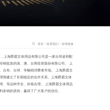
首页
>
联系我们
> 友情链接
2室，上海爵霸文体用品有限公司是一家台球桌和配
经销批发的港、澳、台商投资股份有限公司。 上
、台布、台球、等畅销消费者市场。 上海爵霸文
理商建立了长期稳定的合作关系。上海爵霸文体
球、等品种齐全、价格合理。 上海爵霸文体用品
利多销的原则，赢得了广大客户的信任。