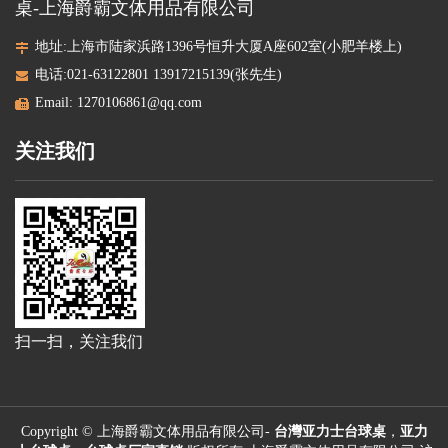
桌-上海爵霸文体用品有限公司
地址:上海市陆家浜路1396号恒升大厦A座602室(小肥羊楼上)
电话:021-63122801 13917215139(张先生)
Email: 1270106861@qq.com
关注我们
扫一扫，关注我们
Copyright ©
上海爵霸文体用品有限公司-
台灣亚力士台球桌
，
亚力